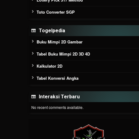
Toto Converter SGP
Togelpedia
Buku Mimpi 2D Gambar
Tabel Buku Mimpi 2D 3D 4D
Kalkulator 2D
Tabel Konversi Angka
Interaksi Terbaru
No recent comments available.