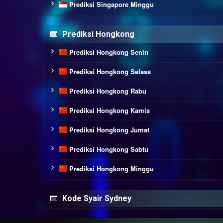
Prediksi Singapore Minggu
Prediksi Hongkong
Prediksi Hongkong Senin
Prediksi Hongkong Selasa
Prediksi Hongkong Rabu
Prediksi Hongkong Kamis
Prediksi Hongkong Jumat
Prediksi Hongkong Sabtu
Prediksi Hongkong Minggu
Kode Syair Sydney