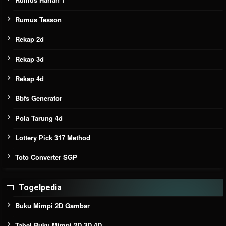
Rumus Tesson
Rekap 2d
Rekap 3d
Rekap 4d
Bbfs Generator
Pola Tarung 4d
Lottery Pick 317 Method
Toto Converter SGP
Togelpedia
Buku Mimpi 2D Gambar
Tabel Buku Mimpi 2D 3D 4D