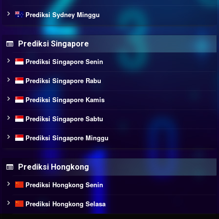
Prediksi Sydney Minggu
Prediksi Singapore
Prediksi Singapore Senin
Prediksi Singapore Rabu
Prediksi Singapore Kamis
Prediksi Singapore Sabtu
Prediksi Singapore Minggu
Prediksi Hongkong
Prediksi Hongkong Senin
Prediksi Hongkong Selasa