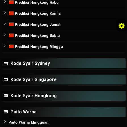
Prediksi Hongkong Rabu
Prediksi Hongkong Kamis
Prediksi Hongkong Jumat
Prediksi Hongkong Sabtu
Prediksi Hongkong Minggu
Kode Syair Sydney
Kode Syair Singapore
Kode Syair Hongkong
Paito Warna
Paito Warna Mingguan