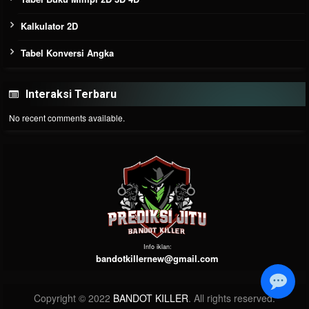
Kalkulator 2D
Tabel Konversi Angka
Interaksi Terbaru
No recent comments available.
Info iklan:
bandotkillernew@gmail.com
Copyright © 2022
BANDOT KILLER
. All rights reserved.