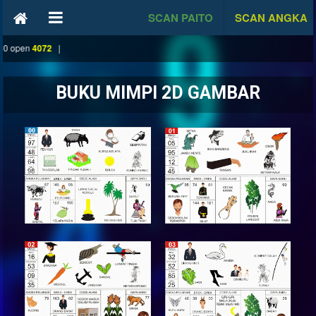
Skip
SCAN PAITO
SCAN ANGKA
to
content
|
BUKU MIMPI 2D GAMBAR