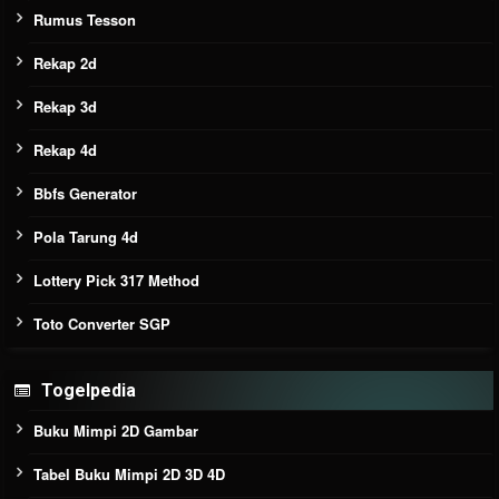
Rumus Tesson
Rekap 2d
Rekap 3d
Rekap 4d
Bbfs Generator
Pola Tarung 4d
Lottery Pick 317 Method
Toto Converter SGP
Togelpedia
Buku Mimpi 2D Gambar
Tabel Buku Mimpi 2D 3D 4D