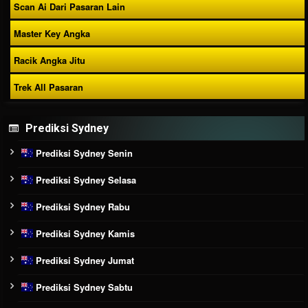
Scan Ai Dari Pasaran Lain
Master Key Angka
Racik Angka Jitu
Trek All Pasaran
Prediksi Sydney
Prediksi Sydney Senin
Prediksi Sydney Selasa
Prediksi Sydney Rabu
Prediksi Sydney Kamis
Prediksi Sydney Jumat
Prediksi Sydney Sabtu