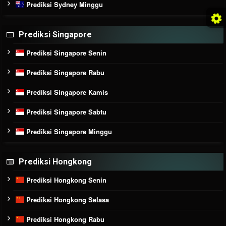
Prediksi Sydney Minggu
Prediksi Singapore
Prediksi Singapore Senin
Prediksi Singapore Rabu
Prediksi Singapore Kamis
Prediksi Singapore Sabtu
Prediksi Singapore Minggu
Prediksi Hongkong
Prediksi Hongkong Senin
Prediksi Hongkong Selasa
Prediksi Hongkong Rabu