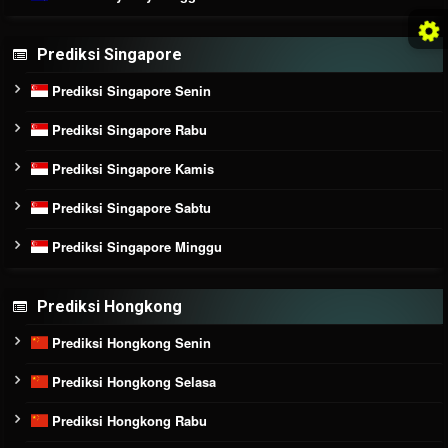
Prediksi Singapore
Prediksi Singapore Senin
Prediksi Singapore Rabu
Prediksi Singapore Kamis
Prediksi Singapore Sabtu
Prediksi Singapore Minggu
Prediksi Hongkong
Prediksi Hongkong Senin
Prediksi Hongkong Selasa
Prediksi Hongkong Rabu