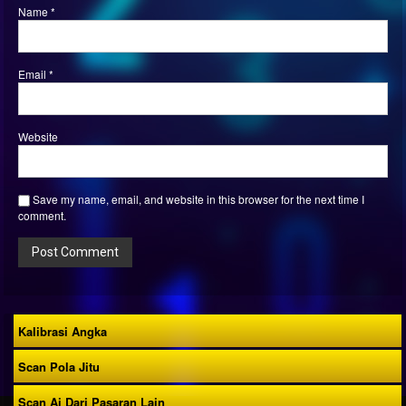
Name
*
Email
*
Website
Save my name, email, and website in this browser for the next time I
comment.
Kalibrasi Angka
Scan Pola Jitu
Scan Ai Dari Pasaran Lain