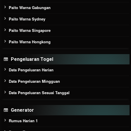
Paito Warna Gabungan
Paito Warna Sydney
Paito Warna Singapore
Paito Warna Hongkong
Pengeluaran Togel
Data Pengeluaran Harian
Data Pengeluaran Mingguan
Data Pengeluaran Sesuai Tanggal
Generator
Rumus Harian 1