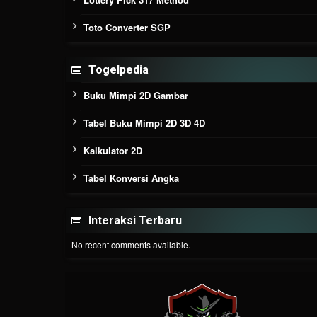
Toto Converter SGP
Togelpedia
Buku Mimpi 2D Gambar
Tabel Buku Mimpi 2D 3D 4D
Kalkulator 2D
Tabel Konversi Angka
Interaksi Terbaru
No recent comments available.