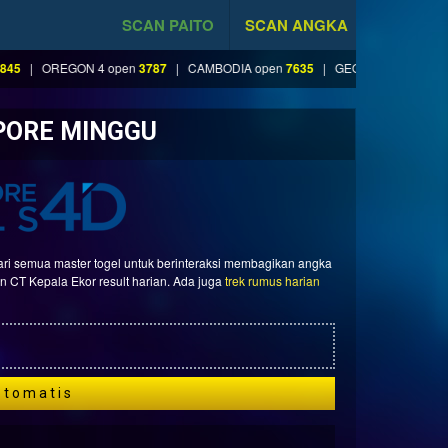
SCAN PAITO
SCAN ANGKA
OREGON 4 open
3787
| CAMBODIA open
7635
| GEORGIA NIGHT open
322
APORE MINGGU
ari semua master togel untuk berinteraksi membagikan angka
an CT Kepala Ekor result harian. Ada juga
trek rumus harian
o
t
o
m
a
t
i
s