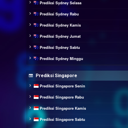
Prediksi Sydney Selasa
Prediksi Sydney Rabu
Prediksi Sydney Kamis
Prediksi Sydney Jumat
Prediksi Sydney Sabtu
Prediksi Sydney Minggu
Prediksi Singapore
Prediksi Singapore Senin
Prediksi Singapore Rabu
Prediksi Singapore Kamis
Prediksi Singapore Sabtu