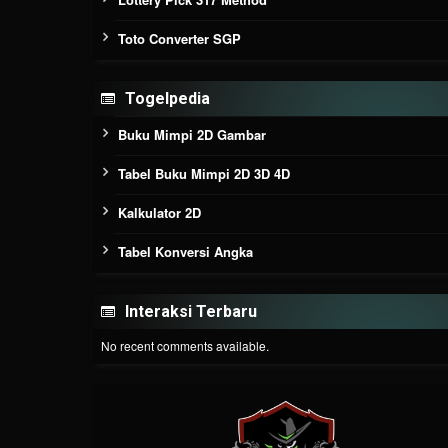
Toto Converter SGP
Togelpedia
Buku Mimpi 2D Gambar
Tabel Buku Mimpi 2D 3D 4D
Kalkulator 2D
Tabel Konversi Angka
Interaksi Terbaru
No recent comments available.