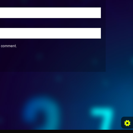
 I comment.