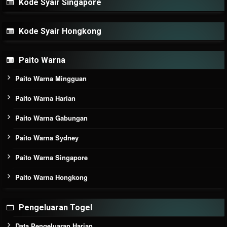
Kode Syair Singapore
Kode Syair Hongkong
Paito Warna
Paito Warna Mingguan
Paito Warna Harian
Paito Warna Gabungan
Paito Warna Sydney
Paito Warna Singapore
Paito Warna Hongkong
Pengeluaran Togel
Data Pengeluaran Harian