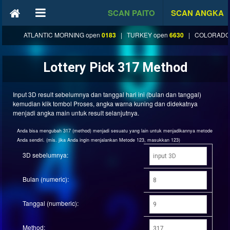
Skip
SCAN PAITO
SCAN ANGKA
to
content
ATLANTIC MORNING open
0183
| TURKEY open
6630
| COLORADO MO
Lottery Pick 317 Method
Input 3D result sebelumnya dan tanggal hari ini (bulan dan tanggal)
kemudian klik tombol Proses, angka warna kuning dan didekatnya
menjadi angka main untuk result selanjutnya.
Anda bisa mengubah 317 (method) menjadi sesuatu yang lain untuk menjadikannya metode
Anda sendiri. (mis. jika Anda ingin menjalankan Metode 123, masukkan 123)
3D sebelumnya:
Bulan (numeric):
Tanggal (numberic):
Method: