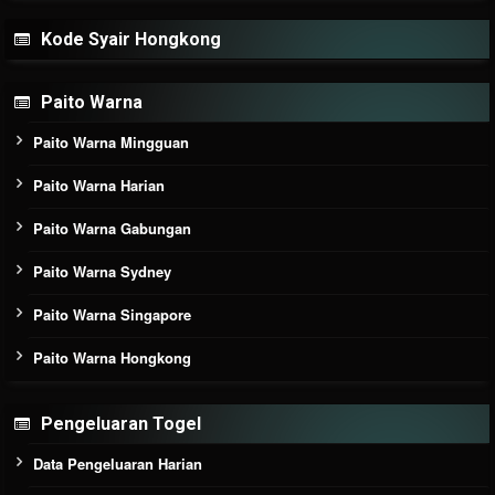
Kode Syair Hongkong
Paito Warna
Paito Warna Mingguan
Paito Warna Harian
Paito Warna Gabungan
Paito Warna Sydney
Paito Warna Singapore
Paito Warna Hongkong
Pengeluaran Togel
Data Pengeluaran Harian