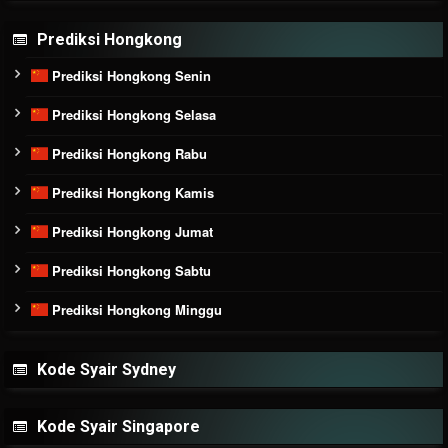
Prediksi Hongkong
Prediksi Hongkong Senin
Prediksi Hongkong Selasa
Prediksi Hongkong Rabu
Prediksi Hongkong Kamis
Prediksi Hongkong Jumat
Prediksi Hongkong Sabtu
Prediksi Hongkong Minggu
Kode Syair Sydney
Kode Syair Singapore