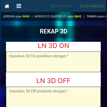
Skip
SCAN PAITO
SCAN ANGKA
to
content
RDAN open
9434
| MOROCCO QUATRO 21 open
8842
| TAIWAN open
4329
REKAP 3D