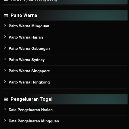
Paito Warna
Paito Warna Mingguan
Paito Warna Harian
Paito Warna Gabungan
Paito Warna Sydney
Paito Warna Singapore
Paito Warna Hongkong
Pengeluaran Togel
Data Pengeluaran Harian
Data Pengeluaran Mingguan