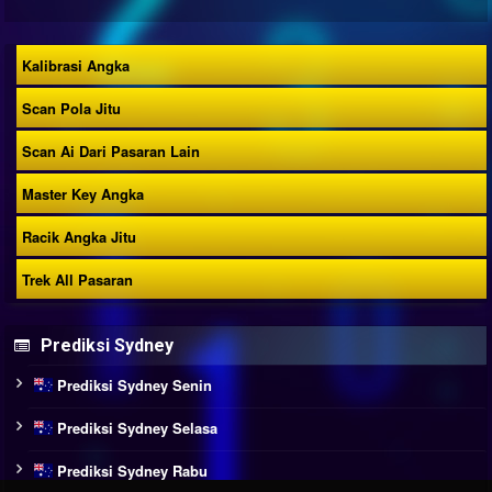
Kalibrasi Angka
Scan Pola Jitu
Scan Ai Dari Pasaran Lain
Master Key Angka
Racik Angka Jitu
Trek All Pasaran
Prediksi Sydney
Prediksi Sydney Senin
Prediksi Sydney Selasa
Prediksi Sydney Rabu