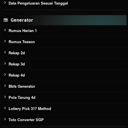
Data Pengeluaran Sesuai Tanggal
Generator
Rumus Harian 1
Rumus Tesson
Rekap 2d
Rekap 3d
Rekap 4d
Bbfs Generator
Pola Tarung 4d
Lottery Pick 317 Method
Toto Converter SGP