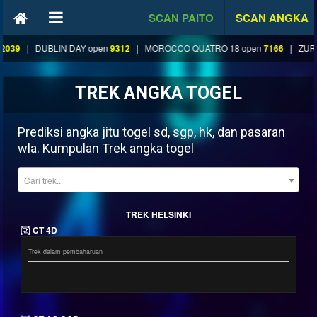
Skip
SCAN PAITO
SCAN ANGKA
to
content
39
| DUBLIN DAY open
9312
| MOROCCO QUATRO 18 open
7166
| ZURICH
TREK ANGKA TOGEL
Prediksi angka jitu togel sd, sgp, hk, dan pasaran
wla. Kumpulan Trek angka togel
Cari trek...
TREK HELSINKI
CT 4D
Trek dalam pembaharuan