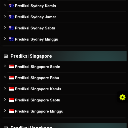
Prediksi Sydney Kamis
Prediksi Sydney Jumat
Prediksi Sydney Sabtu
Prediksi Sydney Minggu
Prediksi Singapore
Prediksi Singapore Senin
Prediksi Singapore Rabu
Prediksi Singapore Kamis
Prediksi Singapore Sabtu
Prediksi Singapore Minggu