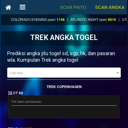
Skip
SCAN PAITO
SCAN ANGKA
to
content
COLORADO EVENING open
1146
| ATLANTIC NIGHT open
6610
| UTAH 
TREK ANGKA TOGEL
Prediksi angka jitu togel sd, sgp, hk, dan pasaran
wla. Kumpulan Trek angka togel
Cari trek...
TREK COPENHAGEN
CT 4D
Trek dalam pembaharuan