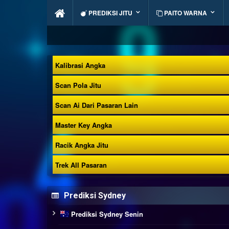
Skip
PREDIKSI JITU
PAITO WARNA
to
content
Kalibrasi Angka
Scan Pola Jitu
Scan Ai Dari Pasaran Lain
Master Key Angka
Racik Angka Jitu
Trek All Pasaran
Prediksi Sydney
Prediksi Sydney Senin