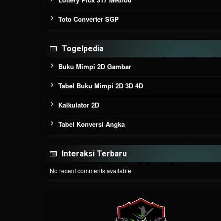
Toto Converter SGP
Togelpedia
Buku Mimpi 2D Gambar
Tabel Buku Mimpi 2D 3D 4D
Kalkulator 2D
Tabel Konversi Angka
Interaksi Terbaru
No recent comments available.