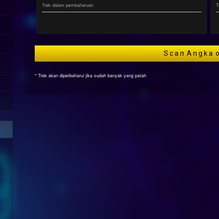
Trek dalam pembaharuan
T
S
c
a
n
A
n
g
k
a
* Trek akan diperbaharui jika sudah banyak yang patah