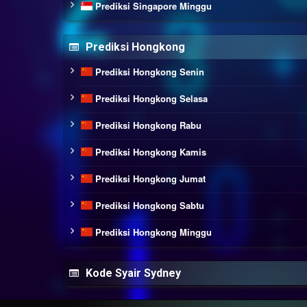
Prediksi Singapore Minggu
Prediksi Hongkong
Prediksi Hongkong Senin
Prediksi Hongkong Selasa
Prediksi Hongkong Rabu
Prediksi Hongkong Kamis
Prediksi Hongkong Jumat
Prediksi Hongkong Sabtu
Prediksi Hongkong Minggu
Kode Syair Sydney