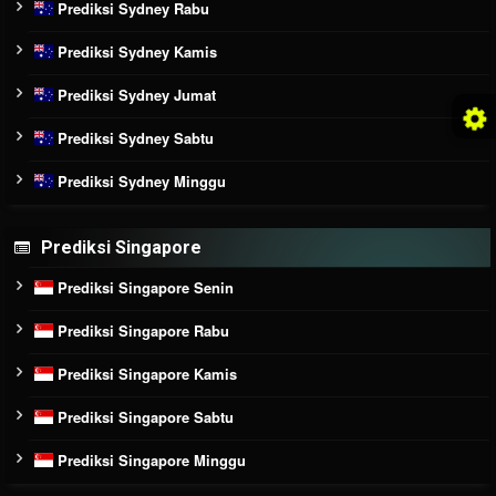
Prediksi Sydney Rabu
Prediksi Sydney Kamis
Prediksi Sydney Jumat
Prediksi Sydney Sabtu
Prediksi Sydney Minggu
Prediksi Singapore
Prediksi Singapore Senin
Prediksi Singapore Rabu
Prediksi Singapore Kamis
Prediksi Singapore Sabtu
Prediksi Singapore Minggu