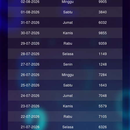
02-08-2026
Minggu
9905
01-08-2026
Sabtu
3840
31-07-2026
Jumat
6032
30-07-2026
Kamis
9855
29-07-2026
Rabu
9359
28-07-2026
Selasa
1149
27-07-2026
Senin
1248
26-07-2026
Minggu
7284
25-07-2026
Sabtu
1643
24-07-2026
Jumat
7048
23-07-2026
Kamis
5579
22-07-2026
Rabu
7105
21-07-2026
Selasa
6326