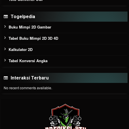
Togelpedia
Buku Mimpi 2D Gambar
Tabel Buku Mimpi 2D 3D 4D
Kalkulator 2D
Tabel Konversi Angka
Interaksi Terbaru
No recent comments available.