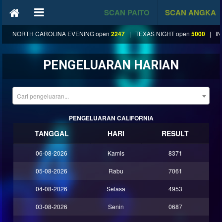
Skip
SCAN PAITO
SCAN ANGKA
to
content
NORTH CAROLINA EVENING open
2247
| TEXAS NIGHT open
5000
| INDIA
PENGELUARAN HARIAN
Cari pengeluaran...
PENGELUARAN CALIFORNIA
TANGGAL
HARI
RESULT
06-08-2026
Kamis
8371
05-08-2026
Rabu
7061
04-08-2026
Selasa
4953
03-08-2026
Senin
0687