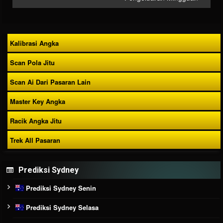
Kalibrasi Angka
Scan Pola Jitu
Scan Ai Dari Pasaran Lain
Master Key Angka
Racik Angka Jitu
Trek All Pasaran
Prediksi Sydney
Prediksi Sydney Senin
Prediksi Sydney Selasa