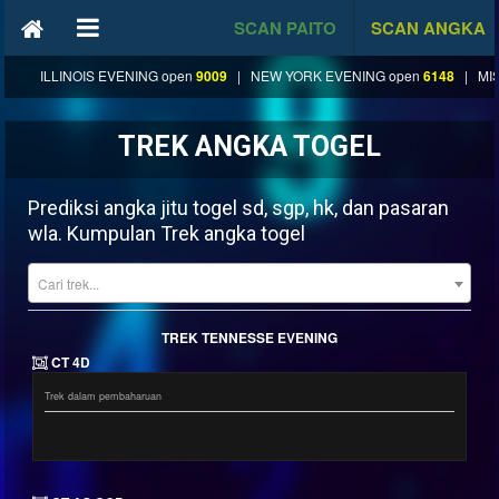
Skip
SCAN PAITO
SCAN ANGKA
to
content
ILLINOIS EVENING open
9009
| NEW YORK EVENING open
6148
| MISSO
TREK ANGKA TOGEL
Prediksi angka jitu togel sd, sgp, hk, dan pasaran
wla. Kumpulan Trek angka togel
Cari trek...
TREK TENNESSE EVENING
CT 4D
Trek dalam pembaharuan