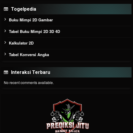
Togelpedia
Buku Mimpi 2D Gambar
Tabel Buku Mimpi 2D 3D 4D
Kalkulator 2D
Tabel Konversi Angka
Interaksi Terbaru
No recent comments available.