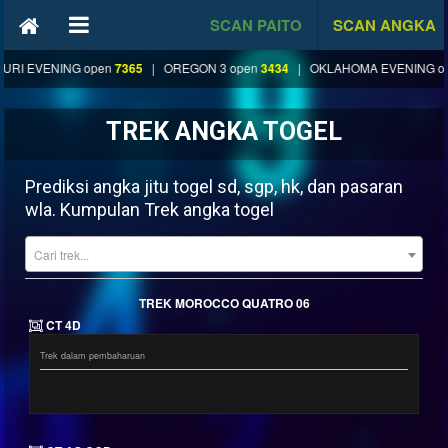
Skip
SCAN PAITO
SCAN ANGKA
to
content
I EVENING open
7365
| OREGON 3 open
3434
| OKLAHOMA EVENING ope
TREK ANGKA TOGEL
Prediksi angka jitu togel sd, sgp, hk, dan pasaran
wla. Kumpulan Trek angka togel
Cari trek...
TREK MOROCCO QUATRO 06
CT 4D
Trek dalam pembaharuan