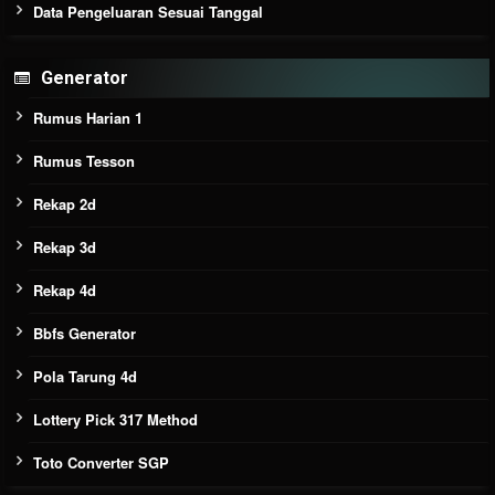
Data Pengeluaran Sesuai Tanggal
Generator
Rumus Harian 1
Rumus Tesson
Rekap 2d
Rekap 3d
Rekap 4d
Bbfs Generator
Pola Tarung 4d
Lottery Pick 317 Method
Toto Converter SGP