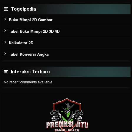
Togelpedia
Buku Mimpi 2D Gambar
Tabel Buku Mimpi 2D 3D 4D
Kalkulator 2D
Tabel Konversi Angka
Interaksi Terbaru
No recent comments available.