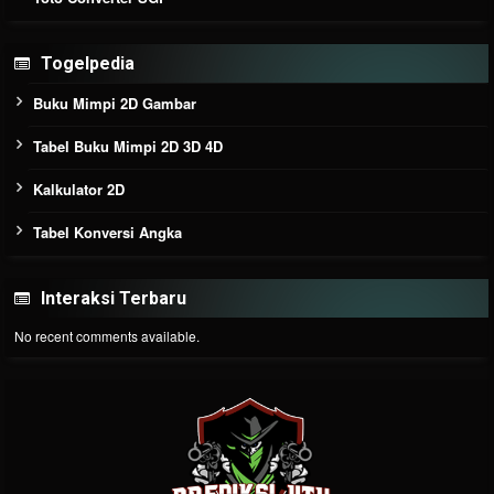
Togelpedia
Buku Mimpi 2D Gambar
Tabel Buku Mimpi 2D 3D 4D
Kalkulator 2D
Tabel Konversi Angka
Interaksi Terbaru
No recent comments available.