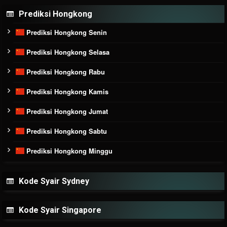
Prediksi Hongkong
Prediksi Hongkong Senin
Prediksi Hongkong Selasa
Prediksi Hongkong Rabu
Prediksi Hongkong Kamis
Prediksi Hongkong Jumat
Prediksi Hongkong Sabtu
Prediksi Hongkong Minggu
Kode Syair Sydney
Kode Syair Singapore