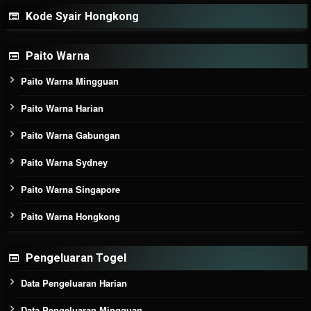
Kode Syair Hongkong
Paito Warna
Paito Warna Mingguan
Paito Warna Harian
Paito Warna Gabungan
Paito Warna Sydney
Paito Warna Singapore
Paito Warna Hongkong
Pengeluaran Togel
Data Pengeluaran Harian
Data Pengeluaran Mingguan