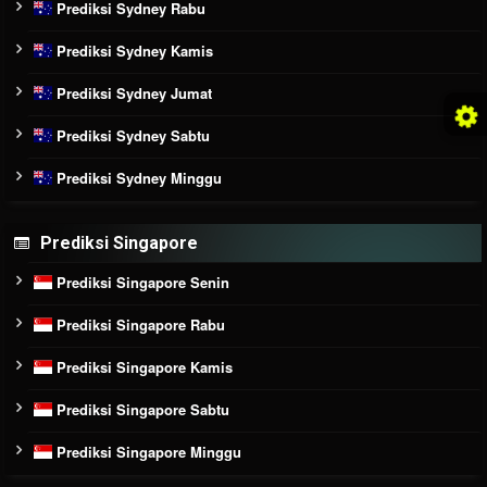
Prediksi Sydney Rabu
Prediksi Sydney Kamis
Prediksi Sydney Jumat
Prediksi Sydney Sabtu
Prediksi Sydney Minggu
Prediksi Singapore
Prediksi Singapore Senin
Prediksi Singapore Rabu
Prediksi Singapore Kamis
Prediksi Singapore Sabtu
Prediksi Singapore Minggu