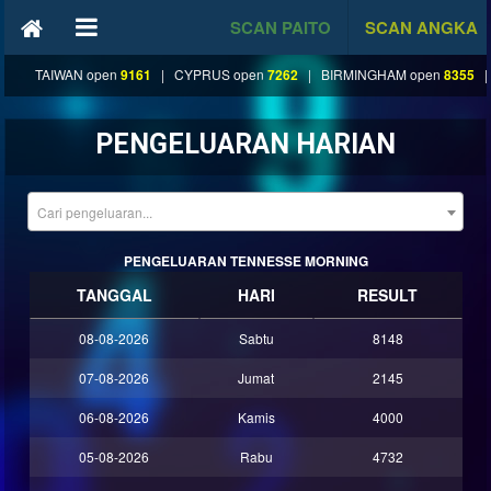
Skip
SCAN PAITO
SCAN ANGKA
to
content
TAIWAN open
9161
| CYPRUS open
7262
| BIRMINGHAM open
8355
| MO
PENGELUARAN HARIAN
Cari pengeluaran...
PENGELUARAN TENNESSE MORNING
TANGGAL
HARI
RESULT
08-08-2026
Sabtu
8148
07-08-2026
Jumat
2145
06-08-2026
Kamis
4000
05-08-2026
Rabu
4732