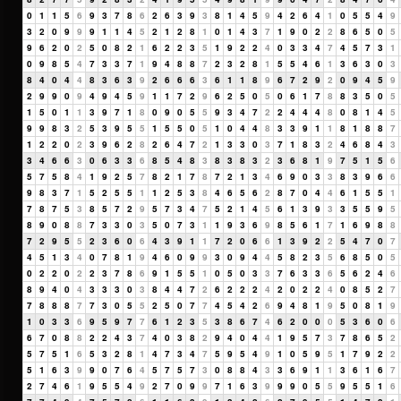
0
1
1
5
6
9
3
7
8
6
2
6
3
9
3
8
1
4
5
9
4
2
6
4
1
0
5
5
4
9
3
2
0
9
9
9
1
1
4
5
2
1
2
8
1
0
1
4
3
7
1
9
0
2
2
8
6
5
0
5
9
6
2
0
2
5
0
8
2
1
6
2
2
3
5
1
9
2
2
4
0
3
3
4
7
4
5
7
3
1
0
9
8
5
4
7
3
3
7
1
9
4
8
8
7
2
3
2
8
1
5
5
4
6
1
3
6
3
0
3
8
4
0
4
4
8
3
6
3
9
2
6
6
6
3
6
1
1
8
9
6
7
2
9
2
0
9
4
5
9
2
9
9
0
9
4
9
4
5
9
1
1
7
2
9
6
2
5
0
5
0
6
1
7
8
8
3
5
0
5
1
5
0
1
1
3
9
7
1
8
0
9
0
5
5
9
3
4
7
2
2
4
4
4
8
0
8
1
4
5
9
9
8
3
2
5
3
9
5
5
1
5
5
0
5
1
0
4
4
8
3
3
9
1
1
8
1
8
8
7
1
2
2
0
2
3
9
6
2
8
2
6
4
7
2
1
3
3
0
3
7
1
8
3
2
4
6
8
4
3
3
4
6
6
3
0
6
3
3
6
8
5
4
8
3
8
3
8
3
2
3
6
8
1
9
7
5
1
5
6
5
7
5
8
4
1
9
2
5
7
8
2
1
7
8
7
2
1
3
4
6
9
0
3
3
8
3
9
6
6
9
8
3
7
1
5
2
5
5
1
1
2
5
3
8
4
6
5
6
2
8
7
0
4
4
6
1
5
5
1
7
8
7
5
3
8
5
7
2
9
5
7
3
4
7
5
2
1
4
5
6
1
3
9
3
3
5
5
9
5
8
9
0
8
8
7
3
3
0
3
5
0
7
3
1
1
9
3
6
9
8
5
6
1
7
1
6
9
8
8
7
2
9
5
5
2
3
6
0
6
4
3
9
1
1
7
2
0
6
6
1
3
9
2
2
5
4
7
0
7
4
5
1
3
4
0
7
8
1
9
4
6
0
9
9
3
0
9
4
4
5
8
2
3
5
6
8
5
0
5
0
2
2
0
2
2
3
7
8
6
9
1
5
5
1
0
5
0
3
3
7
6
3
3
6
5
6
2
4
6
8
9
4
0
4
3
3
3
0
3
8
4
4
7
2
6
2
2
2
4
2
0
2
2
4
0
8
5
2
7
7
8
8
8
7
7
3
0
5
5
2
5
0
7
7
4
5
4
2
6
9
4
8
1
9
5
0
8
1
9
1
0
3
3
6
9
5
9
7
7
6
1
2
3
5
3
8
6
7
4
6
2
0
0
0
5
3
6
0
6
6
7
0
8
8
2
2
4
3
7
4
0
3
8
2
9
4
0
4
4
1
9
5
7
3
7
8
6
5
2
5
7
5
1
6
5
3
2
8
1
4
7
3
4
7
5
9
5
4
9
1
0
5
9
5
1
7
9
2
2
5
1
6
3
9
9
0
7
6
4
5
7
5
7
3
0
8
8
4
3
3
6
9
1
1
3
6
1
6
7
2
7
4
6
1
9
5
5
4
9
2
7
0
9
9
7
1
6
3
9
9
9
0
5
5
9
5
5
1
6