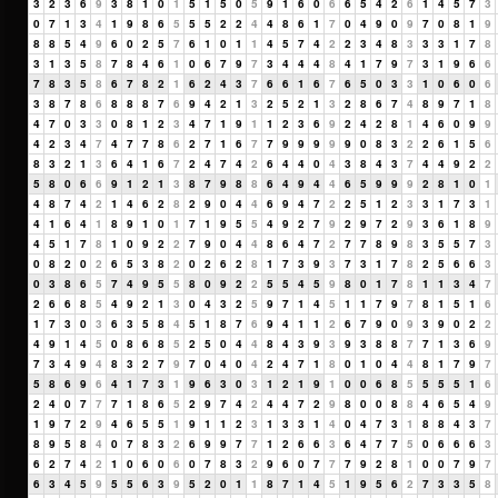
3
2
3
6
9
3
8
1
0
1
5
1
5
0
5
9
1
6
0
6
6
5
4
2
6
1
4
5
7
3
0
7
1
3
4
1
9
8
6
5
5
5
2
2
4
4
8
6
1
7
0
4
9
0
9
7
0
8
1
9
8
8
5
4
9
6
0
2
5
7
6
1
0
1
1
4
5
7
4
2
2
3
4
8
3
3
3
1
7
8
3
1
3
5
8
7
8
4
6
1
0
6
7
9
7
3
4
4
4
8
4
1
7
9
7
3
1
9
6
6
7
8
3
5
8
6
7
8
2
1
6
2
4
3
7
6
6
1
6
7
6
5
0
3
3
1
0
6
0
6
3
8
7
8
6
8
8
8
7
6
9
4
2
1
3
2
5
2
1
3
2
8
6
7
4
8
9
7
1
8
4
7
0
3
3
0
8
1
2
3
4
7
1
9
1
1
2
3
6
9
2
4
2
8
1
4
6
0
9
9
4
2
3
4
7
4
7
7
8
6
2
7
1
6
7
7
9
9
9
9
9
0
8
3
2
2
6
1
5
6
8
3
2
1
3
6
4
1
6
7
2
4
7
4
2
6
4
4
0
4
3
8
4
3
7
4
4
9
2
2
5
8
0
6
6
9
1
2
1
3
8
7
9
8
8
6
4
9
4
4
6
5
9
9
9
2
8
1
0
1
4
8
7
4
2
1
4
6
2
8
2
9
0
4
4
6
9
4
7
2
2
5
1
2
3
3
1
7
3
1
4
1
6
4
1
8
9
1
0
1
7
1
9
5
5
4
9
2
7
9
2
9
7
2
9
3
6
1
8
9
4
5
1
7
8
1
0
9
2
2
7
9
0
4
4
8
6
4
7
2
7
7
8
9
8
3
5
5
7
3
0
8
2
0
2
6
5
3
8
2
0
2
6
2
8
1
7
3
9
3
7
3
1
7
8
2
5
6
6
3
0
3
8
6
5
7
4
9
5
5
8
0
9
2
2
5
5
4
5
9
8
0
1
7
8
1
1
3
4
7
2
6
6
8
5
4
9
2
1
3
0
4
3
2
5
9
7
1
4
5
1
1
7
9
7
8
1
5
1
6
1
7
3
0
3
6
3
5
8
4
5
1
8
7
6
9
4
1
1
2
6
7
9
0
9
3
9
0
2
2
4
9
1
4
5
0
8
6
8
5
2
5
0
4
4
8
4
3
9
3
9
3
8
8
7
7
1
3
6
9
7
3
4
9
4
8
3
2
7
9
7
0
4
0
4
2
4
7
1
8
0
1
0
4
4
8
1
7
9
7
5
8
6
9
6
4
1
7
3
1
9
6
3
0
3
1
2
1
9
1
0
0
6
8
5
5
5
5
1
6
2
4
0
7
7
7
1
8
6
5
2
9
7
4
2
4
4
7
2
9
8
0
0
8
8
4
6
5
4
9
1
9
7
2
9
4
6
5
5
1
9
1
1
2
3
1
3
3
1
4
0
4
7
3
1
8
8
4
3
7
8
9
5
8
4
0
7
8
3
2
6
9
9
7
7
1
2
6
6
3
6
4
7
7
5
0
6
6
6
3
6
2
7
4
2
1
0
6
0
6
0
7
8
3
2
9
6
0
7
7
7
9
2
8
1
0
0
7
9
7
6
3
4
5
9
5
5
6
3
9
5
2
0
1
1
8
7
1
4
5
1
9
5
6
2
7
3
3
5
8