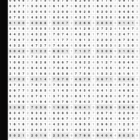
0
6
4
8
3
7
5
1
5
6
0
5
7
8
6
8
2
9
0
9
8
1
1
6
7
0
9
1
0
1
0
0
7
7
5
5
0
8
6
5
6
1
8
7
6
9
2
2
3
5
6
6
0
0
0
4
9
3
0
3
3
6
9
3
3
2
0
4
5
9
3
2
0
0
0
5
9
2
8
1
5
2
0
3
3
9
4
8
4
3
0
7
0
5
5
4
8
5
5
1
8
0
4
8
3
4
3
5
7
3
8
5
5
0
5
6
8
8
6
5
6
1
0
0
0
4
0
8
8
7
5
0
4
7
2
2
2
6
6
3
2
8
5
0
5
9
1
4
1
5
0
6
1
8
9
3
5
0
5
5
3
3
3
5
8
6
1
2
9
2
2
7
2
2
4
1
5
4
7
2
4
4
2
3
5
4
3
2
8
1
7
0
7
4
2
4
8
2
8
1
7
7
1
3
4
2
4
7
1
8
7
9
4
7
2
0
6
6
6
3
1
1
7
7
5
1
9
1
3
4
2
2
0
2
2
6
7
3
6
9
4
3
2
8
1
4
7
2
7
9
7
4
0
4
4
5
0
9
4
4
3
0
5
3
8
2
1
3
0
3
5
0
4
2
6
2
1
2
2
4
6
8
0
1
1
7
1
3
7
1
5
3
0
9
9
3
1
8
4
3
9
6
2
3
5
7
3
2
0
2
5
3
1
1
2
3
2
8
9
8
3
0
3
3
6
8
2
0
0
0
1
0
6
2
8
1
8
2
8
1
5
6
6
7
4
3
6
2
2
4
5
1
2
7
9
6
0
4
6
1
3
6
2
2
4
9
4
4
8
3
7
0
8
9
8
4
7
7
5
3
3
1
5
5
1
3
7
4
1
5
2
1
5
7
3
5
1
9
8
8
8
8
5
8
4
7
7
5
9
5
1
5
3
2
5
6
1
6
1
7
8
7
8
2
1
4
2
1
4
5
7
9
7
0
7
4
6
7
9
7
3
6
7
1
8
8
6
4
8
3
4
7
3
3
6
7
6
7
5
3
7
9
0
9
9
8
3
0
2
2
4
0
4
9
4
4
7
2
6
8
0
9
7
7
5
2
8
8
5
4
3
1
4
5
9
5
4
5
4
9
0
4
1
2
3
4
6
8
2
1
6
3
2
0
2
0
7
0
1
1
3
7
3
5
8
8
5
1
5
6
2
0
6
0
6
0
7
2
6
8
6
1
9
9
9
4
1
9
4
4
0
9
7
6
4
7
8
4
3
7
5
7
8
4
3
8
6
3
6
9
3
3
9
2
2
7
0
5
0
5
1
9
8
6
5
6
6
4
1
5
0
9
0
9
9
5
9
4
9
4
8
3
4
7
2
9
3
8
2
1
6
0
8
5
4
8
1
5
2
7
2
6
7
0
7
0
2
0
8
8
8
0
8
3
2
6
8
6
8
5
0
6
6
7
4
0
0
3
7
1
8
5
6
4
1
6
6
0
7
7
1
6
1
6
7
6
0
3
1
4
4
2
9
2
2
4
9
5
5
1
2
9
6
2
8
1
2
2
5
7
9
6
5
5
1
2
4
3
2
5
4
5
3
1
4
4
5
0
3
3
0
9
1
9
1
4
2
7
1
8
5
0
2
1
3
2
0
1
9
1
2
3
5
4
9
0
7
9
0
9
9
4
0
4
4
8
0
2
3
5