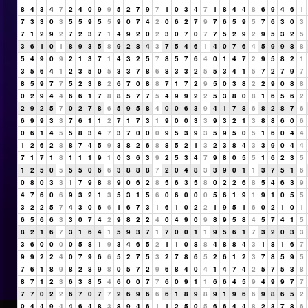
8
4
3
4
7
2
4
0
9
9
5
2
7
9
7
1
0
3
4
7
1
8
4
4
8
6
9
4
6
1
7
3
3
0
3
5
5
9
5
5
9
0
7
4
2
0
6
2
7
9
7
6
5
9
5
7
6
3
0
3
7
1
2
9
2
7
2
3
7
1
4
9
2
0
2
3
0
7
0
7
7
5
2
9
2
9
5
3
2
5
3
6
1
0
1
8
9
3
5
8
9
2
8
4
3
7
5
4
6
1
4
0
7
6
4
5
9
9
8
8
5
4
9
0
9
2
1
3
7
1
4
3
2
5
7
8
5
7
6
4
0
1
4
7
2
9
5
8
2
1
3
5
6
4
1
2
3
5
0
5
3
3
7
8
6
8
3
3
2
5
5
3
4
1
5
7
2
7
9
7
8
5
9
7
7
5
2
3
8
2
6
7
0
8
8
7
1
7
2
9
5
0
3
8
2
2
9
0
8
8
0
2
9
4
4
6
6
1
7
8
8
5
7
7
5
4
9
9
2
2
5
3
8
0
8
1
6
5
6
2
2
9
2
5
7
0
2
7
8
6
5
9
5
8
4
0
0
6
3
9
4
1
7
8
6
8
2
8
7
6
6
9
9
3
3
7
6
1
1
2
7
1
7
3
1
9
0
0
3
3
9
3
2
1
3
8
8
6
0
6
0
6
1
4
5
5
8
3
4
7
3
7
0
0
0
9
5
3
9
3
5
9
5
0
5
1
6
0
4
4
1
2
6
2
8
8
7
4
5
9
3
8
2
6
8
8
5
2
1
3
2
3
8
4
3
3
9
0
4
4
7
1
7
1
8
1
1
1
9
1
0
3
6
3
9
2
5
3
4
7
9
8
0
5
5
1
6
2
3
5
1
2
5
0
5
5
5
0
6
6
3
8
8
8
7
2
0
4
8
3
3
9
0
1
1
3
7
5
1
6
0
8
0
3
3
1
7
9
8
8
9
0
6
2
8
5
6
3
5
8
0
2
2
6
8
5
4
6
3
9
4
7
6
0
6
9
3
2
1
3
5
3
1
5
6
0
6
0
0
0
5
6
1
9
1
9
1
0
5
5
3
2
2
5
7
4
3
0
6
6
1
6
7
3
1
6
1
0
2
2
1
9
5
1
6
0
2
1
0
1
6
5
6
6
3
3
0
7
4
2
9
8
2
2
4
0
4
9
0
9
8
9
5
8
4
5
7
4
1
5
8
2
1
6
7
3
1
6
4
1
5
9
3
7
1
7
0
0
1
1
9
5
6
1
7
3
2
0
3
3
3
6
0
0
0
0
5
8
1
9
3
4
6
5
2
1
1
0
8
8
4
8
8
4
3
1
8
1
6
7
9
9
2
2
4
0
7
9
6
6
5
2
7
5
3
2
7
8
6
5
2
6
1
2
3
7
8
5
9
5
7
6
1
8
9
8
2
8
9
8
0
5
7
2
9
6
8
4
0
4
1
4
7
4
2
5
7
5
3
8
8
7
1
2
3
6
3
8
5
4
6
0
0
7
7
6
0
9
1
1
6
6
4
5
9
4
9
9
7
7
7
7
0
2
2
6
7
0
7
7
2
6
9
6
6
6
1
8
9
8
9
1
9
6
6
9
8
6
5
2
0
4
4
9
4
4
6
4
8
3
8
9
4
6
1
1
2
5
0
5
6
6
4
4
8
2
3
7
8
6