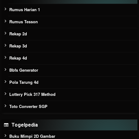
Rumus Harian 1
Rumus Tesson
Rekap 2d
Rekap 3d
Rekap 4d
Bbfs Generator
Pola Tarung 4d
Lottery Pick 317 Method
Toto Converter SGP
Togelpedia
Buku Mimpi 2D Gambar