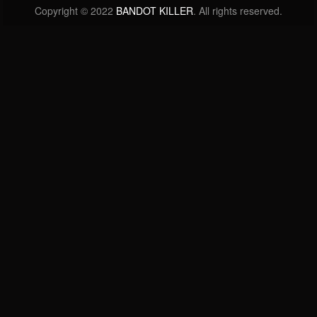
Copyright © 2022
BANDOT KILLER
. All rights reserved.