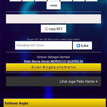
reset
xxx
copy KEY
Tempel KEY dan klik Buka untuk melihat hasil tarikan.
buka
Simpan Sebagai Gambar
Paito Warna Harian MOROCCO QUATRO 05
S
c
a
n
A
n
g
k
a
o
t
o
m
a
t
i
s
Post
Lihat Juga Paito Harian
navigation
Kalibrasi Angka