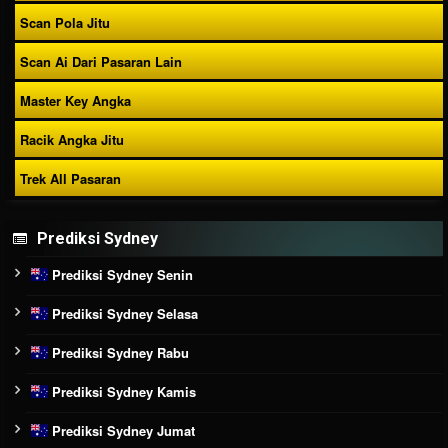
Scan Pola Jitu
Scan Ai Dari Pasaran Lain
Master Key Angka
Racik Angka Jitu
Trek All Pasaran
Prediksi Sydney
Prediksi Sydney Senin
Prediksi Sydney Selasa
Prediksi Sydney Rabu
Prediksi Sydney Kamis
Prediksi Sydney Jumat