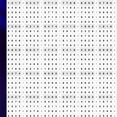
1
2
1
7
8
3
3
3
7
1
5
7
1
2
3
7
7
6
9
6
6
6
5
9
5
3
7
8
0
8
9
4
6
4
1
5
0
2
3
5
3
6
6
6
3
1
1
6
3
9
3
0
8
2
1
9
5
5
6
2
2
0
9
4
4
2
3
8
2
1
5
7
7
3
1
0
1
9
3
3
7
4
0
7
7
8
9
9
3
3
4
5
4
4
8
6
3
3
5
8
3
7
1
2
3
6
4
9
7
7
9
1
8
3
2
4
0
5
0
5
5
0
0
0
0
0
1
5
6
2
4
6
7
1
8
7
4
0
9
9
2
9
2
6
8
9
2
7
4
2
7
2
6
0
6
4
2
1
9
1
6
4
7
4
2
3
1
1
5
6
1
9
9
5
5
1
8
1
9
1
8
1
2
6
8
4
9
1
0
1
0
2
1
9
1
3
9
1
6
7
2
3
2
9
2
8
2
2
0
2
8
7
2
4
6
8
9
4
8
3
6
0
0
7
7
8
0
9
0
9
0
7
0
0
0
6
5
5
8
4
4
6
4
6
1
6
9
5
3
8
9
7
7
5
3
8
1
2
5
7
0
8
2
9
2
8
9
4
7
2
4
9
4
9
4
5
7
2
5
7
7
1
0
5
5
7
5
9
2
2
4
8
8
3
2
2
4
2
0
2
5
8
5
0
5
9
8
5
7
3
4
7
3
4
7
4
4
1
8
9
3
2
6
8
5
9
9
9
8
8
6
9
5
9
5
2
1
3
9
3
3
2
8
8
7
3
5
2
6
8
9
9
7
8
6
3
4
2
3
5
6
6
4
1
5
9
7
9
1
1
0
5
8
4
3
7
5
0
8
8
9
6
6
8
5
1
6
6
0
6
8
6
0
6
6
7
4
8
6
5
8
8
3
8
2
4
7
2
5
7
4
1
5
2
7
4
9
3
5
8
8
7
9
0
9
6
2
1
5
6
1
8
2
0
2
1
4
8
8
7
6
8
6
4
1
0
4
8
8
7
0
3
7
4
2
9
3
1
0
1
9
0
6
5
2
2
1
3
8
2
3
8
9
5
5
5
8
4
9
4
3
3
7
2
9
9
0
2
8
1
8
9
3
2
5
4
4
6
5
2
6
3
2
8
1
2
7
4
4
8
3
6
2
5
7
1
7
0
8
8
5
0
8
6
5
8
5
5
1
6
9
9
0
1
1
5
7
0
8
8
4
2
2
7
9
0
8
3
3
6
9
7
7
6
4
8
9
2
6
8
6
9
7
2
9
1
8
9
1
1
2
1
9
8
8
8
6
7
0
7
0
1
8
3
2
7
8
9
0
9
0
8
4
3
7
5
6
2
4
6
3
0
2
7
9
7
0
0
2
2
5
4
6
5
2
0
8
7
4
2
9
2
9
4
4
8
0
9
4
4
6
2
7
0
7
5
8
2
6
8
9
4
0
5
5
2
2
9
2
2
4
1
9
0
9
1
6
7
3
1
1
5
2
1
3
4
7
1
1
2
4
3
1
1
2
9
8
7
2
9
6
9
7
2
9
8
3
5
3
8
8
9
1
7
8
3
3
7
6
4
1
3
9
6
6
0
7
3
7
1
4
3
8
1
9
1
3
9
6
6
3
9
4
6
1
4
4
5
4
9
9
1
4
2
6
4
3
5
6
2
0
8
5
4
9
2
5
5
9
5