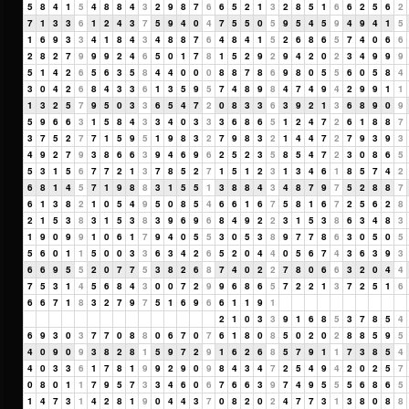
5
8
4
1
5
4
8
8
4
3
2
9
8
7
6
6
5
2
1
3
2
8
5
1
6
6
2
5
6
2
7
1
3
3
6
1
2
4
3
7
5
9
4
0
4
7
5
5
0
5
9
5
4
5
9
4
9
4
1
5
1
6
9
3
3
4
1
8
4
3
4
8
8
7
6
4
8
4
1
5
2
6
8
6
5
7
4
0
6
6
2
8
2
7
9
9
9
2
4
6
5
0
1
7
8
1
5
2
9
2
9
4
2
0
2
3
4
9
9
9
5
1
4
2
6
5
6
3
5
8
4
4
0
0
0
8
8
7
8
6
9
8
0
5
5
6
0
5
8
4
3
0
4
2
6
8
4
3
3
6
1
3
5
9
5
7
4
8
9
8
4
7
4
9
4
2
9
9
1
1
1
3
2
5
7
9
5
0
3
3
6
5
4
7
2
0
8
3
3
6
3
9
2
1
3
6
8
9
0
9
5
9
6
6
3
1
5
8
4
3
3
4
0
3
3
3
6
8
6
5
1
2
4
7
2
6
1
8
8
7
3
7
5
2
7
7
1
5
9
5
1
9
8
3
2
7
9
8
3
2
1
4
4
7
2
7
9
3
9
3
4
9
2
7
9
3
8
6
6
3
9
4
6
9
6
2
5
2
3
5
8
5
4
7
2
3
0
8
6
5
5
3
1
5
6
7
7
2
1
3
7
8
5
2
7
1
5
1
2
3
1
3
4
6
1
8
5
7
4
2
6
8
1
4
5
7
1
9
8
8
3
1
5
5
1
3
8
8
4
3
4
8
7
9
7
5
2
8
8
7
6
1
3
8
2
1
0
5
4
9
5
0
8
5
4
6
6
1
6
7
5
8
1
6
7
2
5
6
2
8
2
1
5
3
8
3
1
5
3
8
3
9
6
9
6
8
4
9
2
2
3
1
5
3
8
6
3
4
8
3
1
9
0
9
9
1
0
6
1
7
9
4
0
5
5
3
0
5
3
8
9
7
7
8
6
3
0
5
0
5
5
6
0
1
1
5
0
0
3
3
6
3
4
2
6
5
2
0
4
4
0
5
6
7
4
3
6
3
9
3
6
6
9
5
5
2
0
7
7
5
3
8
2
6
8
7
4
0
2
2
7
8
0
6
6
3
2
0
4
4
7
5
3
1
4
5
6
8
4
3
0
0
7
2
9
9
6
8
6
5
7
2
2
1
3
7
2
5
1
6
6
6
7
1
8
3
2
7
9
7
5
1
6
9
6
6
1
1
9
1
2
1
0
3
3
9
1
6
8
5
3
7
8
5
4
6
9
3
0
3
7
7
0
8
8
0
6
7
0
7
6
1
8
0
8
5
0
2
0
2
8
8
5
9
5
4
0
9
0
9
3
8
2
8
1
5
9
7
2
9
1
6
2
6
8
5
7
9
1
1
7
3
8
5
4
4
0
3
3
6
1
7
8
1
9
9
2
9
0
9
8
4
3
4
7
2
5
4
9
4
2
0
2
5
7
0
8
0
1
1
7
9
5
7
3
3
4
6
0
6
7
6
6
3
9
7
4
9
5
5
5
6
8
6
5
1
4
7
3
1
4
2
8
1
9
0
4
4
3
7
0
8
2
0
2
4
7
7
3
1
3
8
0
8
8