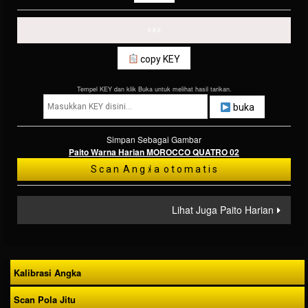
xxx
copy KEY
Tempel KEY dan klik Buka untuk melihat hasil tarikan.
buka
Simpan Sebagai Gambar
Paito Warna Harian MOROCCO QUATRO 02
S
c
a
n
A
n
g
k
a
o
t
o
m
a
t
i
s
Post
Lihat Juga Paito Harian
navigation
Kalibrasi Angka
Scan Pola Jitu