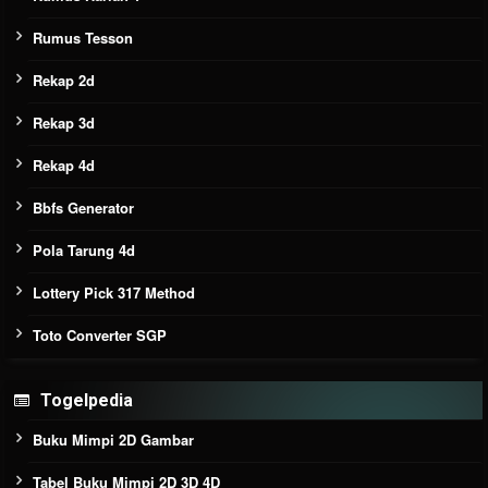
Rumus Tesson
Rekap 2d
Rekap 3d
Rekap 4d
Bbfs Generator
Pola Tarung 4d
Lottery Pick 317 Method
Toto Converter SGP
Togelpedia
Buku Mimpi 2D Gambar
Tabel Buku Mimpi 2D 3D 4D