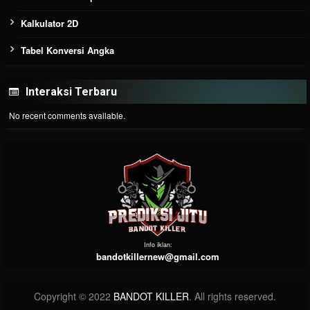
Kalkulator 2D
Tabel Konversi Angka
Interaksi Terbaru
No recent comments available.
Info iklan:
bandotkillernew@gmail.com
Copyright © 2022
BANDOT KILLER
. All rights reserved.