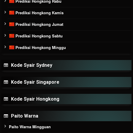
Prediksi Hongkong Rabu
Prediksi Hongkong Kamis
Prediksi Hongkong Jumat
Prediksi Hongkong Sabtu
Prediksi Hongkong Minggu
Kode Syair Sydney
Kode Syair Singapore
Kode Syair Hongkong
Paito Warna
Paito Warna Mingguan