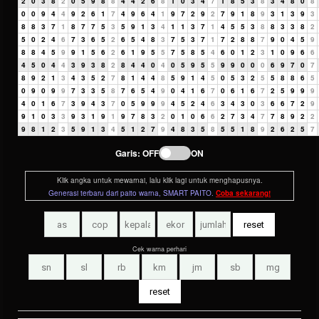
2
0
3
8
2
0
5
9
8
8
4
4
2
6
8
1
0
3
4
7
1
8
5
3
8
3
4
8
0
8
0
0
9
4
4
9
2
6
1
7
4
9
6
4
1
9
7
2
9
2
7
9
1
8
9
3
1
3
9
3
8
8
3
7
1
8
7
7
5
3
5
9
1
3
4
1
1
3
7
1
4
5
5
3
8
8
3
3
8
2
5
0
2
4
6
7
3
6
5
2
6
5
4
8
3
7
5
3
7
1
7
2
8
8
7
9
0
4
5
9
8
8
4
5
9
9
1
5
6
2
6
1
9
5
5
7
5
8
5
4
6
0
1
2
3
1
0
9
6
6
4
5
0
4
4
3
9
3
8
2
8
4
4
0
4
0
5
9
5
5
9
9
0
0
0
6
9
7
0
7
8
9
2
1
3
4
3
5
2
7
8
1
4
4
8
5
9
1
4
5
0
5
3
2
5
5
8
8
6
5
0
9
0
9
9
7
3
3
5
8
7
6
5
4
9
0
4
1
6
7
0
6
1
6
7
2
5
9
9
9
4
0
1
6
7
3
9
4
3
7
0
5
9
9
9
4
5
2
4
6
3
4
3
0
3
6
6
7
2
9
9
1
0
3
3
9
3
1
9
1
9
7
8
3
2
0
1
0
6
6
2
7
3
4
7
7
8
9
2
2
9
8
1
2
3
5
9
1
3
4
5
1
2
7
9
4
8
3
5
8
5
5
1
8
9
2
6
2
5
7
Garis: OFF
ON
Klik angka untuk mewarnai, lalu klik lagi untuk menghapusnya.
Generasi terbaru dari paito warna, SMART PAITO.
Coba sekarang!
reset
Cek warna perhari
reset