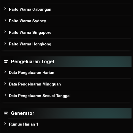
Paito Warna Gabungan
Paito Warna Sydney
Paito Warna Singapore
Paito Warna Hongkong
Pengeluaran Togel
Data Pengeluaran Harian
Data Pengeluaran Mingguan
Data Pengeluaran Sesuai Tanggal
Generator
Rumus Harian 1