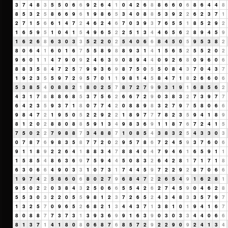
3
7
4
8
3
5
5
0
6
6
9
2
6
4
1
0
4
2
6
8
8
6
6
0
6
8
6
4
4
8
8
5
3
2
5
8
6
6
9
6
1
9
8
6
5
3
4
0
8
8
5
3
9
2
2
6
2
3
7
1
2
7
1
5
6
6
1
4
7
2
4
6
2
4
6
7
0
3
9
3
7
6
5
5
1
8
5
2
9
2
1
6
5
9
5
1
0
4
1
5
4
9
6
5
2
2
5
1
3
4
4
6
5
6
2
8
9
4
5
9
1
6
2
6
8
6
3
0
3
3
5
2
2
0
2
5
4
0
6
6
8
4
5
0
5
9
5
3
8
2
8
0
6
4
1
6
0
1
6
7
5
5
8
9
8
8
9
3
1
4
1
5
6
5
2
5
5
2
0
2
9
6
0
1
1
4
7
9
0
9
2
4
6
3
9
0
8
9
4
4
0
9
2
6
8
0
9
6
0
6
8
8
3
5
8
4
7
2
5
7
9
9
3
6
9
8
7
5
0
5
5
0
8
4
3
7
0
4
3
7
1
9
2
3
5
5
9
7
2
9
5
7
0
1
1
9
8
1
4
5
8
4
7
1
8
2
6
6
0
6
5
3
8
5
4
0
8
8
2
1
8
0
2
5
7
8
7
2
7
9
9
3
1
9
1
6
8
5
6
2
4
3
1
7
8
8
8
6
8
5
3
7
5
6
2
6
6
7
2
9
0
3
8
3
2
7
3
9
7
7
6
4
2
3
5
9
3
7
1
8
0
7
7
4
2
0
8
8
9
8
3
2
7
9
7
5
8
0
6
6
9
8
4
7
2
1
9
5
0
5
2
2
9
2
2
1
8
9
7
7
7
8
2
3
5
9
4
1
8
9
8
1
2
0
2
8
8
0
8
8
5
9
1
3
4
9
8
3
6
9
1
1
8
7
6
7
2
4
1
5
7
5
0
2
2
7
9
8
8
7
3
4
8
8
7
1
0
8
5
4
3
8
3
2
5
4
3
3
0
3
0
7
8
7
6
9
8
3
5
8
7
7
2
0
2
9
5
7
8
6
7
2
4
5
9
3
7
6
0
6
9
1
1
8
9
2
2
6
4
1
8
8
3
4
7
8
8
4
0
4
7
9
4
6
1
6
5
9
1
1
1
5
8
5
4
8
6
3
6
9
7
5
9
4
4
5
0
8
3
2
6
4
2
8
1
7
1
7
1
8
6
3
0
6
6
4
9
0
3
3
1
0
7
3
1
7
4
4
5
9
7
2
2
9
2
8
7
0
6
6
1
9
7
4
2
5
8
6
0
6
8
0
2
7
9
6
8
4
7
2
2
6
5
4
9
1
6
2
8
1
9
5
0
2
2
0
3
8
4
3
2
5
0
6
6
5
5
4
2
6
2
7
4
5
9
0
4
6
2
8
5
5
3
0
3
2
2
0
5
5
9
8
1
2
3
7
2
6
5
2
4
3
4
8
3
3
5
7
9
7
1
3
2
5
7
0
9
6
5
2
6
8
2
1
3
4
4
3
7
1
3
8
1
0
1
9
4
1
6
7
8
0
8
8
7
7
3
7
3
1
3
9
3
6
9
9
1
6
3
9
0
3
0
3
3
4
4
0
6
6
8
1
3
7
1
4
1
8
0
8
0
6
8
7
6
8
5
7
2
9
2
2
9
0
9
2
4
1
3
4