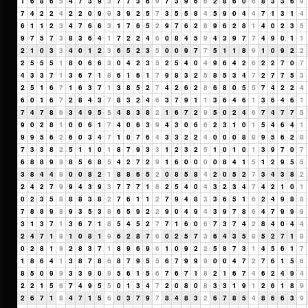
1
6
8
6
5
4
7
3
9
3
7
7
3
6
9
7
3
9
6
6
2
8
6
0
6
8
3
3
6
9
7
4
2
2
4
2
2
0
9
9
3
9
2
5
7
3
5
5
8
4
5
9
0
4
4
7
1
3
1
4
6
1
1
2
3
4
7
6
6
3
1
7
6
5
2
9
7
6
2
8
9
6
2
8
1
4
0
2
3
5
9
7
5
7
3
8
3
6
4
1
7
2
2
4
6
0
8
4
5
9
4
3
9
7
7
4
9
0
1
1
2
1
0
3
3
4
0
1
2
3
6
5
2
3
5
0
0
9
7
7
5
1
1
8
9
1
0
9
2
2
2
5
5
5
1
8
0
6
6
3
0
4
2
3
5
2
5
4
0
4
9
6
4
2
6
2
2
7
0
7
4
3
3
7
1
3
6
7
1
8
6
1
6
1
7
9
8
3
2
5
8
5
3
4
7
2
7
7
5
3
2
5
1
6
7
1
6
3
7
1
3
8
5
2
7
4
2
6
2
8
6
8
0
5
5
7
4
2
2
4
6
0
1
6
7
2
8
4
3
7
8
3
2
4
6
3
7
9
1
1
3
6
4
6
1
3
6
4
6
1
7
4
7
8
6
3
4
9
5
5
4
8
3
8
2
1
6
7
2
9
5
0
2
4
6
7
4
7
7
5
9
0
2
8
1
0
0
6
1
7
4
0
6
3
9
4
3
0
6
6
2
3
1
0
1
5
4
6
4
1
9
9
5
6
2
6
0
3
4
7
1
0
7
6
4
3
3
2
2
4
0
0
0
8
8
9
5
6
2
8
7
3
3
8
2
5
1
1
0
1
8
7
9
3
3
1
2
3
2
5
1
0
1
0
1
3
9
7
0
7
6
8
8
9
8
8
5
6
8
5
4
2
7
2
9
1
6
0
0
0
0
8
4
1
5
1
2
9
5
5
3
8
4
4
8
0
0
8
2
1
8
8
6
5
2
0
8
5
8
4
2
0
5
2
7
3
4
3
8
2
2
4
2
7
9
9
4
3
9
3
7
7
7
1
8
2
5
4
0
4
3
2
3
4
7
4
2
1
0
1
0
2
3
5
8
8
8
3
8
2
7
6
1
1
2
7
9
4
8
3
3
6
5
1
6
2
4
9
8
8
7
8
8
9
8
9
3
5
3
8
6
5
9
2
2
9
0
4
9
4
3
9
7
8
6
4
7
9
9
9
3
1
3
7
1
3
6
7
1
8
5
4
5
2
7
7
1
6
0
6
7
3
7
4
2
8
4
0
4
4
2
4
7
1
8
1
0
8
1
9
6
2
8
7
6
0
2
5
7
3
6
4
3
5
8
5
2
7
1
8
0
2
8
1
9
2
8
3
7
1
8
9
6
9
6
1
0
9
2
2
5
8
7
3
1
4
5
6
1
7
1
8
6
4
1
3
8
7
8
6
8
7
9
5
5
6
7
9
9
9
0
0
4
7
2
7
6
1
5
6
8
5
0
9
9
3
3
9
0
9
5
6
1
5
6
7
6
7
1
8
2
1
6
7
4
6
2
4
9
4
2
2
1
5
6
7
4
9
5
5
0
1
3
4
7
2
0
8
0
8
3
3
1
9
1
2
6
1
8
9
2
6
7
1
8
4
7
1
5
6
0
3
7
9
7
8
4
8
3
2
6
7
8
5
4
8
6
6
3
9