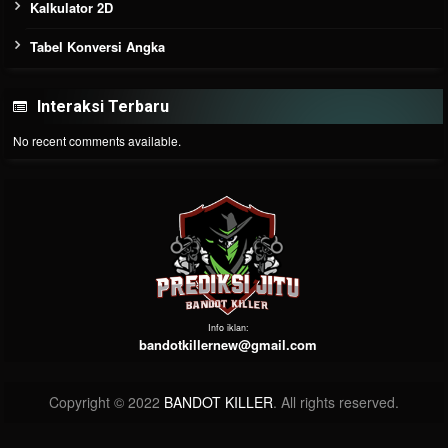
Kalkulator 2D
Tabel Konversi Angka
Interaksi Terbaru
No recent comments available.
Info iklan:
bandotkillernew@gmail.com
Copyright © 2022
BANDOT KILLER
. All rights reserved.