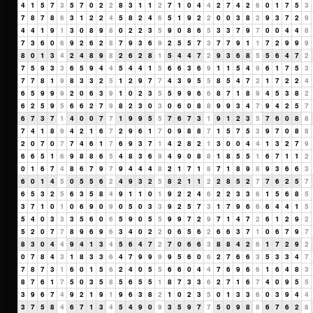
4
1
5
7
3
5
7
0
2
2
8
3
1
1
2
7
1
0
4
4
2
7
4
2
6
0
1
7
5
3
7
8
7
8
6
3
1
2
2
4
5
8
2
4
6
5
1
9
2
2
0
0
3
8
2
9
3
7
2
9
4
4
1
9
1
3
0
8
9
8
0
2
2
3
5
9
0
8
6
5
3
3
7
9
7
0
0
4
4
8
7
3
6
0
6
9
2
6
2
8
7
9
3
6
9
2
5
5
7
3
7
7
9
1
1
7
2
9
9
9
8
0
1
3
4
2
4
8
9
8
2
6
2
8
1
5
4
4
7
2
9
3
6
8
5
5
6
4
7
2
7
5
9
3
3
6
5
9
4
4
5
4
4
1
5
6
6
3
6
9
1
1
5
4
9
6
1
7
5
3
7
7
8
1
9
8
3
3
2
5
1
2
9
7
7
4
3
9
5
5
8
5
4
7
2
1
7
2
2
4
6
5
9
9
9
2
0
6
3
9
1
0
2
3
5
5
9
9
6
6
8
7
1
8
9
4
5
3
8
2
6
2
5
9
5
6
6
2
7
9
8
2
3
0
3
0
6
0
8
8
9
9
3
4
7
9
4
2
5
7
6
7
3
7
1
4
0
0
7
7
1
9
9
5
5
7
6
7
3
1
9
1
2
3
5
7
6
0
8
8
7
4
1
8
9
4
2
1
6
7
2
9
6
1
7
0
9
8
8
7
1
5
7
5
3
9
7
0
8
8
2
0
7
0
7
7
4
6
1
7
6
9
3
7
1
4
2
8
2
1
3
0
0
4
4
1
3
2
7
9
6
6
5
1
6
9
8
8
6
5
4
8
3
6
9
4
9
0
8
8
1
8
5
5
1
6
7
1
1
2
0
1
6
7
4
8
6
7
9
7
9
4
4
4
8
2
1
7
1
8
7
1
8
9
8
9
3
6
6
3
6
0
1
4
5
0
5
5
6
2
4
9
3
2
5
8
2
1
1
2
2
8
5
2
7
7
6
2
5
7
6
5
3
2
5
6
3
5
8
4
9
1
1
0
1
9
2
2
4
6
2
2
3
3
6
1
5
6
8
5
3
7
1
0
1
0
6
9
0
9
0
5
0
3
3
9
2
5
7
3
1
7
9
6
6
6
4
4
1
5
5
4
0
3
3
3
5
6
0
6
5
9
0
5
5
9
9
7
2
9
7
1
4
7
2
6
1
2
9
2
5
2
0
7
7
8
9
6
9
6
3
4
0
2
2
0
6
5
6
2
6
6
3
7
1
0
6
7
9
7
8
3
0
4
4
9
4
1
3
4
5
6
4
7
2
7
0
6
6
3
8
8
4
2
6
1
7
2
9
2
0
7
8
4
3
1
8
3
3
6
4
7
9
9
9
9
5
6
0
6
2
7
6
6
3
5
3
3
4
7
7
8
7
3
1
6
0
1
5
6
2
4
0
5
5
6
6
0
4
4
7
6
9
6
6
1
6
4
8
3
8
7
6
1
7
5
0
3
5
8
5
6
5
5
1
8
7
3
3
6
2
7
1
6
7
4
0
9
5
5
3
9
6
7
4
9
2
1
9
1
9
6
3
8
2
1
0
2
3
5
0
1
3
3
6
0
3
9
4
4
3
7
5
8
4
6
7
1
3
4
5
4
9
0
9
3
5
9
7
7
5
0
9
8
8
6
7
6
2
8