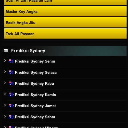
Scan Ai Dari Pasaran Lain
Master Key Angka
Racik Angka Jitu
Trek All Pasaran
Prediksi Sydney
Prediksi Sydney Senin
Prediksi Sydney Selasa
Prediksi Sydney Rabu
Prediksi Sydney Kamis
Prediksi Sydney Jumat
Prediksi Sydney Sabtu
Prediksi Sydney Minggu