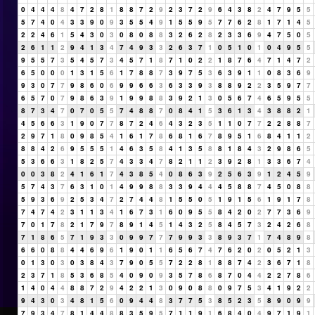
0
4
4
4
8
4
7
2
8
1
8
8
7
2
9
2
3
7
2
9
6
4
3
8
2
4
7
9
5
5
5
7
4
0
4
3
3
9
0
9
3
5
5
4
9
1
5
5
9
5
7
7
6
2
8
1
7
1
4
5
2
2
4
6
1
5
4
3
0
3
0
8
0
8
8
3
2
6
2
8
2
3
3
6
9
4
7
5
0
5
2
6
1
1
2
9
4
1
3
4
7
4
9
3
3
2
6
3
7
1
0
5
1
0
1
0
4
9
5
5
9
5
5
7
3
5
4
5
7
3
4
5
7
1
8
7
1
0
2
2
1
8
7
6
4
7
1
4
7
2
6
5
0
0
0
1
3
1
5
6
1
7
8
8
7
3
9
7
5
3
6
3
9
1
1
0
8
3
6
9
9
3
0
7
7
9
8
6
0
6
9
9
6
6
3
6
3
3
9
3
8
8
9
2
2
3
5
9
7
7
6
5
7
0
7
9
8
6
3
9
1
9
9
8
8
3
9
2
1
3
0
5
6
7
4
6
5
9
5
5
8
7
3
4
7
0
7
0
5
5
7
4
8
8
7
0
8
4
1
5
3
6
1
3
4
3
8
8
2
1
4
5
6
6
3
1
9
0
7
7
8
7
2
4
6
4
3
2
3
5
1
1
0
7
7
2
2
8
8
7
2
9
7
1
8
0
9
8
5
4
1
6
1
7
8
6
8
1
6
7
8
9
5
1
6
8
4
1
1
2
8
8
4
2
6
9
5
5
5
1
4
6
3
5
8
4
1
3
5
8
8
1
8
4
3
2
9
8
6
5
5
3
6
6
3
1
8
2
5
7
4
3
3
4
7
8
2
1
1
2
3
9
2
8
1
3
3
6
7
4
0
0
3
8
2
4
1
6
1
7
4
3
8
5
4
0
8
6
3
9
2
5
6
3
9
1
2
4
5
9
5
7
4
3
7
6
3
1
0
1
4
9
9
8
8
3
3
9
4
4
4
5
8
8
7
4
5
0
8
8
5
9
3
6
9
2
5
3
4
7
2
7
4
4
8
1
5
5
0
5
1
9
1
5
6
1
9
1
7
8
7
4
7
4
2
3
1
1
3
4
1
6
7
3
1
6
0
9
5
5
8
4
2
0
2
7
7
3
6
9
7
0
1
7
8
2
1
7
9
7
8
9
1
4
5
1
4
3
2
5
8
4
5
7
3
2
4
2
6
8
7
1
8
6
5
7
1
9
3
3
0
9
9
7
7
7
9
9
3
3
8
9
3
7
1
7
4
8
9
8
6
6
0
8
8
4
4
6
9
6
1
9
0
1
1
6
5
6
7
4
7
6
2
0
2
0
5
2
1
3
0
1
3
0
3
0
3
8
4
3
7
9
0
5
5
7
2
2
8
1
8
8
7
4
2
3
6
7
1
8
2
3
7
1
8
5
3
6
8
5
4
0
9
0
9
3
5
7
8
6
8
7
0
4
4
2
2
7
8
6
1
4
0
4
4
8
8
7
2
9
4
2
2
1
3
0
9
0
8
8
0
9
7
5
3
4
1
9
2
2
9
4
3
0
3
4
8
1
5
6
0
9
4
4
8
3
7
7
5
3
8
5
2
3
5
8
9
0
9
9
7
9
3
4
7
8
1
4
4
8
8
3
5
9
5
7
1
1
9
1
6
8
4
0
4
9
7
1
9
1