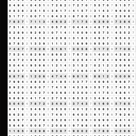
0
4
9
4
4
0
4
5
1
6
7
2
6
2
8
7
2
7
0
7
5
5
7
0
7
5
1
5
7
3
0
8
3
8
2
2
5
1
5
6
3
8
1
7
8
4
1
5
7
3
3
1
4
3
7
9
6
0
0
0
5
1
7
7
5
0
0
7
1
8
6
4
3
3
6
8
7
0
0
0
8
7
8
5
4
2
3
9
8
8
7
8
3
7
1
7
1
1
3
4
4
6
0
2
2
7
1
7
5
3
6
3
9
0
9
7
3
8
4
3
7
5
1
4
5
8
5
4
1
5
0
5
7
0
7
0
4
4
4
8
4
8
7
9
7
0
5
1
3
4
5
2
8
9
8
9
2
9
3
3
0
7
1
4
5
1
0
0
9
9
6
5
7
3
1
4
5
5
2
7
3
5
4
3
7
3
4
3
3
6
4
2
9
8
8
3
1
8
3
2
4
9
3
7
1
9
5
4
3
7
8
7
8
3
2
1
3
3
9
3
1
1
1
2
3
1
6
9
9
9
9
5
9
3
3
2
3
1
0
1
7
4
4
7
2
7
0
2
6
8
5
1
6
1
7
3
0
5
8
4
5
1
7
2
9
7
7
0
8
8
7
5
2
4
6
8
2
9
6
6
8
6
8
2
1
7
8
7
8
6
1
4
0
5
5
4
3
8
2
1
4
0
7
2
9
9
9
3
0
3
2
0
4
3
7
0
2
5
4
9
4
7
8
4
3
9
9
6
8
5
5
0
4
4
8
9
5
9
6
6
1
2
1
4
5
3
1
5
2
7
0
2
1
2
3
2
0
9
6
6
6
2
3
7
1
6
9
9
0
9
4
3
9
7
7
7
3
6
5
2
6
7
1
2
3
6
2
8
0
8
8
8
7
8
6
1
2
0
6
6
4
7
4
4
8
9
0
1
9
1
8
8
1
2
3
0
0
0
9
9
7
9
9
4
4
4
8
3
8
2
2
1
8
5
4
3
3
7
7
5
4
0
9
5
5
9
6
8
7
6
8
9
2
0
2
6
0
0
7
7
7
4
1
9
1
4
3
3
6
9
5
5
7
5
3
7
4
5
3
8
0
4
0
0
0
3
0
2
7
9
9
3
6
8
5
5
3
0
0
0
4
1
7
5
3
4
8
6
1
7
6
8
6
9
6
4
1
7
4
2
2
7
3
6
9
6
5
3
2
5
3
4
9
4
4
1
6
6
4
1
5
0
4
0
4
7
8
7
2
9
3
4
9
3
3
3
7
4
3
7
0
1
6
0
6
5
7
8
5
4
8
4
1
0
1
3
4
6
5
2
0
5
3
0
3
4
0
1
2
3
5
6
8
3
2
3
6
9
3
3
6
6
2
8
1
3
0
1
0
1
7
4
9
1
1
6
4
0
5
5
6
1
7
8
6
7
9
2
6
8
6
6
9
7
7
8
0
7
8
6
5
5
2
6
8
1
5
3
6
9
0
9
9
0
9
4
4
1
4
5
5
6
4
9
4
0
0
8
7
6
2
0
8
6
5
9
7
9
8
8
6
5
4
6
1
8
5
6
6
3
1
1
6
5
2
4
2
9
8
8
5
3
8
7
6
9
0
0
2
2
5
7
8
0
8
6
2
9
6
6